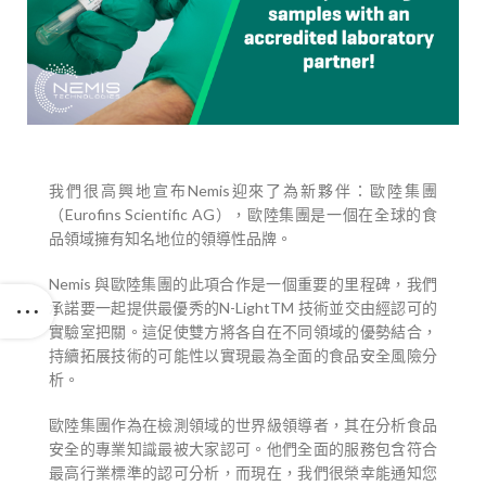
我們很高興地宣布Nemis迎來了為新夥伴：歐陸集團
（Eurofins Scientific AG），歐陸集團是一個在全球的食
品領域擁有知名地位的領導性品牌。
Nemis 與歐陸集團的此項合作是一個重要的里程碑，我們
承諾要一起提供最優秀的N-LightTM 技術並交由經認可的
實驗室把關。這促使雙方將各自在不同領域的優勢結合，
持續拓展技術的可能性以實現最為全面的食品安全風險分
析。
歐陸集團作為在檢測領域的世界級領導者，其在分析食品
安全的專業知識最被大家認可。他們全面的服務包含符合
最高行業標準的認可分析，而現在，我們很榮幸能通知您