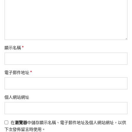
*
顯示名稱
*
電子郵件地址
個人網站網址
在
瀏覽器
中儲存顯示名稱、電子郵件地址及個人網站網址，以供
下次發佈留言時使用。