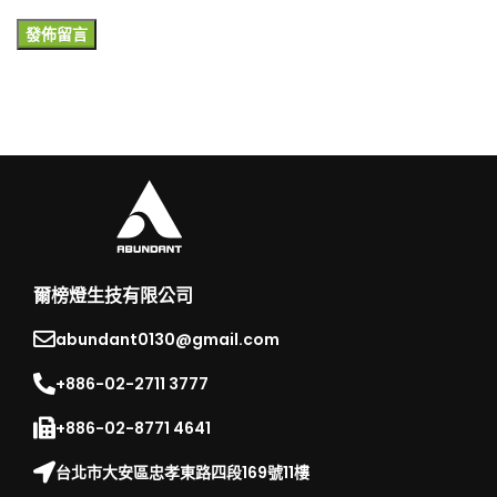
爾榜燈生技有限公司
abundant0130@gmail.com
+886-02-2711 3777​
+886-02-8771 4641
台北市大安區忠孝東路四段169號11樓