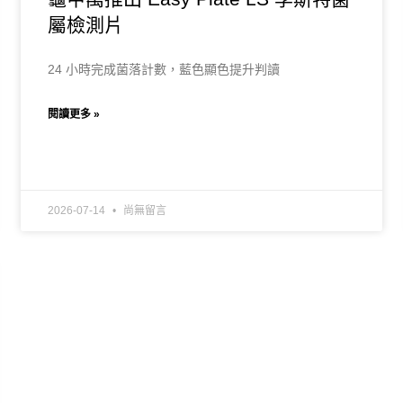
屬檢測片
24 小時完成菌落計數，藍色顯色提升判讀
閱讀更多 »
2026-07-14
尚無留言