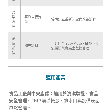
異
常
客戶自行判
協助建立重新清潔與改善流程
處
斷
理
後
續
可延伸至 Easy Plate、EMP、空
補充耗材
延
氣採樣與實驗室數據管理
伸
適用產業
食品工廠與中央廚房：適用於清潔驗證、食品
安全管理、
EMP 前導概念、排水口與設備表面
風險管理。