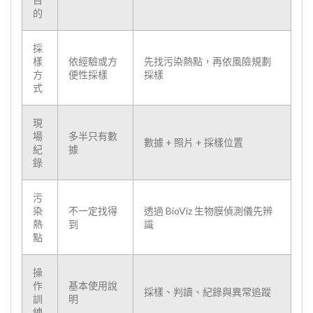
的
採
樣
依經驗或方
先找污染熱點，再依風險規劃
方
便性採樣
採樣
式
現
場
多半只有數
數據 + 照片 + 採樣位置
紀
據
錄
污
染
不一定找得
透過 BioViz 生物膜偵測儀先辨
熱
到
識
點
操
作
基本使用說
採樣、判讀、紀錄與異常追蹤
訓
明
練