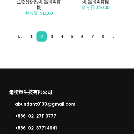
生物分析系列
,
鐵胃均質
列
,
鐵胃均質機
機
參考價:
$
10.00
參考價:
$
10.00
←
1
2
3
4
5
6
7
8
→
爾榜燈生技有限公司
abundant0130@gmail.com
+886-02-2711 3777​
+886-02-8771 4641