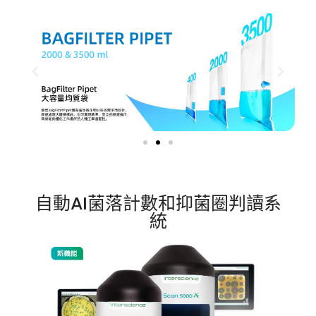
自動AI菌落計數和抑菌圈判讀系
統