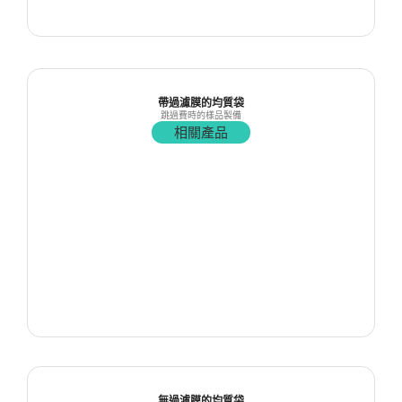
帶過濾膜的均質袋
跳過費時的樣品製備
相關產品
無過濾膜的均質袋