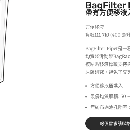
BagFilter 
帶有方便移液
方便移液
貨號
111 710
(400 毫升
BagFilter
Pipet
是一
均質袋滑動架
BagRa
複粘貼移液標籤支持連續
原體研究，避免了交
方便移液器進入
最優均質體積: 50 –
無紡布過濾孔隙率< 
報價需求請聯