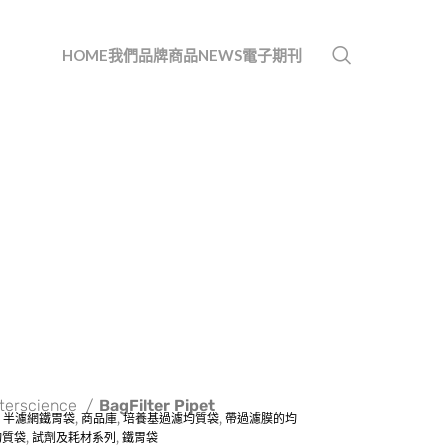
HOME
我們
品牌
商品
NEWS
電子期刊
nterscience
BagFilter Pipet
,
半濾網鐵胃袋
,
商品庫
,
培養基過濾均質袋
,
帶過濾膜的均
均質袋
,
試劑及耗材系列
,
鐵胃袋