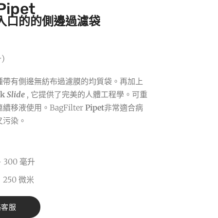
Pipet
入口的的側邊過濾袋
)
種帶有側邊無紡布過濾膜的均質袋。再加上
ck
Slide
, 它提供了完美的人體工程學。可重
移液使用。BagFilter
Pipet
非常適合病
叉污染。
 300 毫升
250 微米
絡客服