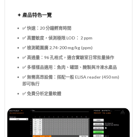
✦
產品特色一覽
✅
快速：20 分鐘孵育時間
✅
高靈敏度，偵測極限 LOD： 2 ppm
✅
檢測範圍廣 2.74-200 mg/kg (ppm)
✅
高通量：96 孔格式，適合實驗室日常批量操作
✅
多樣樣品適用：魚肉、罐頭、醃製與冷凍水產品
✅
無需高昂設備：搭配一般 ELISA reader (450 nm)
即可執行
✅ 免費分析定量軟體