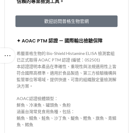
信賴的專業檢測工具。
歡迎訪問普格生物官網
✦
AOAC PTM 認證 — 國際輸出檢驗保障
希臘普格生物的 Bio-Shield Histamine ELISA 檢測套組
已正式取得 AOAC PTM 認證 (編號：052501)
本認證證明本產品在準確性、重現性與法規適用性上皆
符合國際高標準，適用於食品製造、第三方檢驗機構與
監管單位等場域，提供快速、可靠的組織胺定量檢測解
決方案。
AOAC認證檢體類型：
鮮魚、冷凍魚、罐頭魚、魚粉
涵蓋台灣常見食用魚種，包括：
鮪魚、鯖魚、鮭魚、沙丁魚、鯷魚、鰹魚、旗魚、青鱗
魚、鱈魚