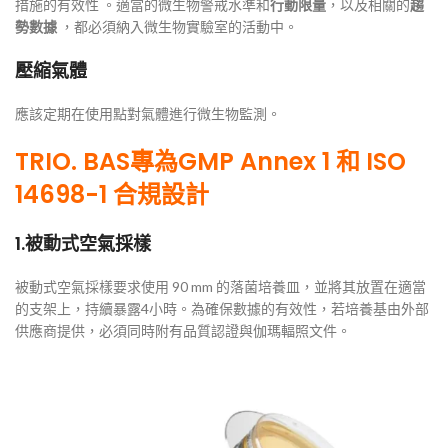
措施的有效性 。適當的微生物警戒水準和
行動限量
，以及相關的
趨
勢數據
，都必須納入微生物實驗室的活動中。
壓縮氣體
應該定期在使用點對氣體進行微生物監測。
TRIO. BAS專為GMP Annex 1 和 ISO
14698-1 合規設計
1.被動式空氣採樣
被動式空氣採樣要求使用 90 mm 的落菌培養皿，並將其放置在適當
的支架上，持續暴露4小時。為確保數據的有效性，若培養基由外部
供應商提供，必須同時附有品質認證與伽瑪輻照文件。