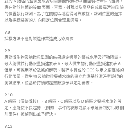
對於 A 級區的監測應能證明關鍵操作過程中 無菌製程條件的維持。
應在對於無菌的設備 表面、容器、封蓋以及產品造成最高污染風 險
的位置執行監測。為了在關鍵區域獲得可靠數據，監測位置的選擇
以及採樣裝置的方 向與定位應合理且適當。
9.8
採樣方法不應對製造作業造成污染風險。
9.9
應對微生物及總微粒監測的結果設定適當的警戒水準及行動限量。
最大總微粒行動限量描述於表 5，最大微生物行動限量描述於表 6。
但是，可採用基於數據的趨勢、製程本質或於 CCS 決定之更嚴格的
行動限量。微生物 及總微粒警戒水準的建立均應基於潔淨室驗證的
測試結果，並基於持續的趨勢數據予以定期審查。
9.10
A 級區（僅總微粒）、B 級區、C 級區以及 D 級區之警戒水準的設
定，應能使不良趨勢 （例如：事件的次數或顯示環境管制劣化的 個
別事件）被偵測出並予解決。
9.13