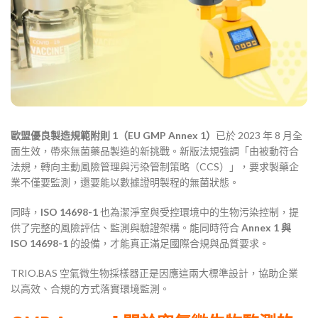
歐盟優良製造規範附則 1（EU GMP Annex 1）
已於 2023 年 8 月全
面生效，帶來無菌藥品製造的新挑戰。新版法規強調「由被動符合
法規，轉向主動風險管理與污染管制策略（CCS）」，要求製藥企
業不僅要監測，還要能以數據證明製程的無菌狀態。
同時，
ISO 14698-1
也為潔淨室與受控環境中的生物污染控制，提
供了完整的風險評估、監測與驗證架構。能同時符合
Annex 1
與
ISO 14698-1
的設備，才能真正滿足國際合規與品質要求。
TRIO.BAS 空氣微生物採樣器正是因應這兩大標準設計，協助企業
以高效、合規的方式落實環境監測。