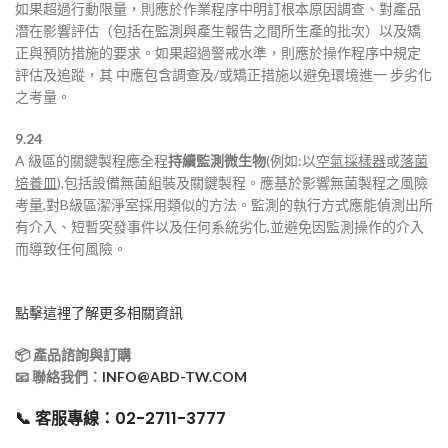
如果超過行動限量，則應於作業程序中明訂根本原因調查、對產品
潛在影響評估（包括在監測與產生報告之間所生產的批次）以及矯
正與預防措施的要求。如果超過警戒水準，則應於操作程序中規定
評估及追蹤，其 中應包含調查及/或矯正措施以避免環境進一 步劣化
之考量。
9.24
A 級區的關鍵製程應全程
持續監測微生物
(例如:以
空氣採樣器
或
落菌
培養皿
),包括設備無菌組裝及關鍵製程。應基於影響無菌製程之風險
考量,對B級區潔淨室採用類似的方法。監測的執行方式應能偵測出所
有介入、短暫突發事件以及任何系統劣化,並避免因監測操作的介入
而導致任何風險。
點擊這裡了解更多相關資訊
📦
產品諮詢與訂購
📧
聯絡我們：
INFO@ABD-TW.COM
📞
客服專線：02-2711-3777