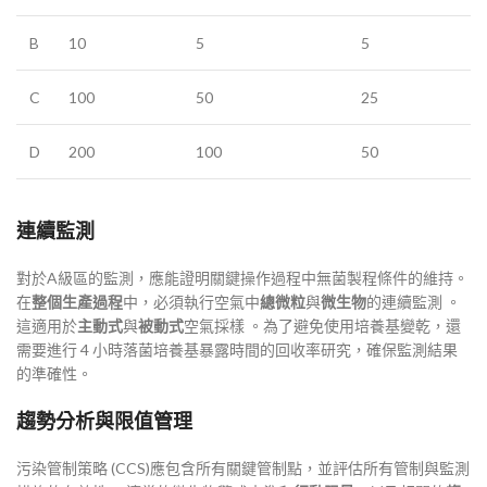
B
10
5
5
C
100
50
25
D
200
100
50
連續監測
對於A級區的監測，應能證明關鍵操作過程中無菌製程條件的維持。
在
整個生產過程
中，必須執行空氣中
總微粒
與
微生物
的連續監測 。
這適用於
主動式
與
被動式
空氣採樣 。為了避免使用培養基變乾，還
需要進行 4 小時落菌培養基暴露時間的回收率研究，確保監測結果
的準確性。
趨勢分析與限值管理
污染管制策略 (CCS)應包含所有關鍵管制點，並評估所有管制與監測