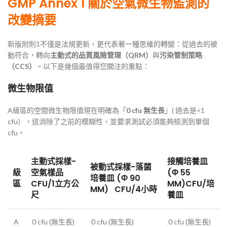
GMP Annex 1 關於空氣微生物監測的
改變摘要
新版附則1不僅是法規更新，更代表著一種思維的轉變：從過去的被
動符合，轉向
主動式的品質風險管理（QRM）
與
污染管制策略
（CCS）
。以下是幾個最值得您關注的重點：
微生物限值
A級區的空間微生物限值現在明確為「
0 cfu
無生長
」( 過去是<1
cfu），這消除了之前的模糊性，並要求測試必須能夠檢測到單個
cfu。
主動式採樣-
接觸培養皿
被動式採樣-落菌
級
空氣樣品
(Φ 55
培養皿 (Φ 90
區
CFU/1立方公
MM)CFU/培
MM) CFU/4小時
尺
養皿
A
0 cfu (無生長)
0 cfu (無生長)
0 cfu (無生長)