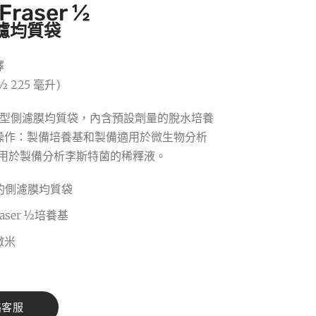
Fraser ½
濾均質袋
擇
 ½ 225 毫升)
型側濾膜均質袋，內含預設劑量的脫水培養
操作：製備培養基和製備適用於微生物分析
½ 可用於製備分析李斯特菌的稀釋液。
的側濾膜均質袋
aser ½培養基
微米
絡客服