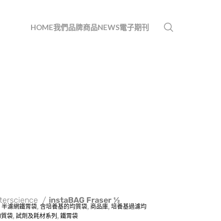
HOME
我們
品牌
商品
NEWS
電子期刊
nterscience
instaBAG Fraser ½
,
半濾網鐵胃袋
,
含培養基的均質袋
,
商品庫
,
培養基過濾均
均質袋
,
試劑及耗材系列
,
鐵胃袋