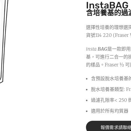
InstaBAG 
含培養基的過
選擇性培養的理想選
貨號114 220 (Fraser
insta
BAG
是一款即用
基，可進行二合一的
的樣品。Fraser 
含預設脫水培養基
脫水培養基類型: Fr
過濾孔隙率< 250 
適用於所有均質器
報價需求請聯