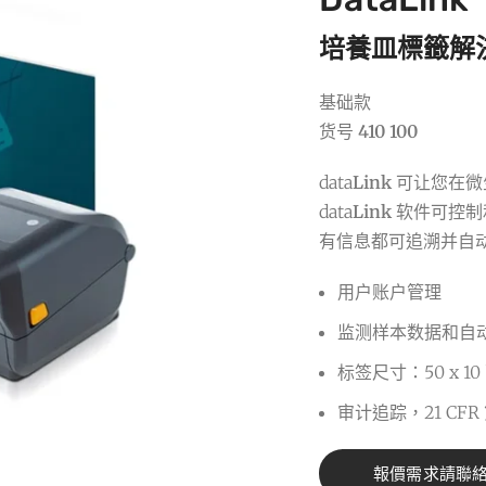
培養皿標籤解
基础款
货号
410 100
data
Link
可让您在微
data
Link
软件可控制
有信息都可追溯并自
用户账户管理
监测样本数据和自
标签尺寸：50 x 10
审计追踪，21 CFR 
報價需求請聯