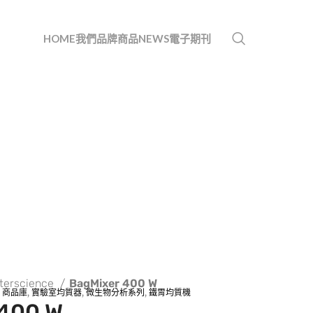
HOME
我們
品牌
商品
NEWS
電子期刊
nterscience
BagMixer 400 W
,
商品庫
,
實驗室均質器
,
微生物分析系列
,
鐵胃均質機
 400 W