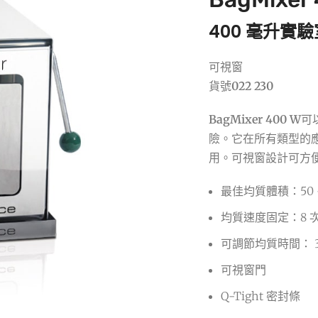
400 毫升實
可視窗
貨號
022 230
BagMixer 400 W
可
險。它在所有類型的
用。可視窗設計可方
最佳均質體積：50 –
均質速度固定：8 次
可調節均質時間： 30
可視窗門
Q-Tight 密封條