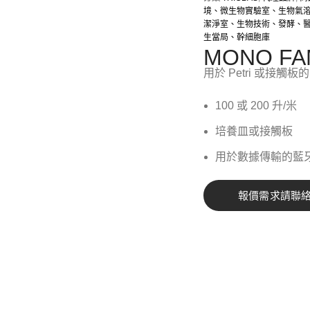
境、微生物實驗室、生物氣
潔淨室、生物技術、發酵、
生當局、幹細胞庫
MONO FA
用於 Petri 或接
100 或 200 升/米
培養皿或接觸板
用於數據傳輸的藍牙
報價需求請聯