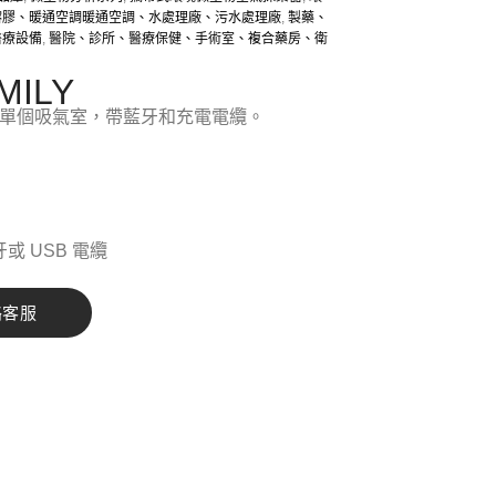
溶膠、暖通空調暖通空調、水處理廠、污水處理廠
,
製藥、
醫療設備
,
醫院、診所、醫療保健、手術室、複合藥房、衛
MILY
觸板的單個吸氣室，帶藍牙和充電電纜。
或 USB 電纜
絡客服