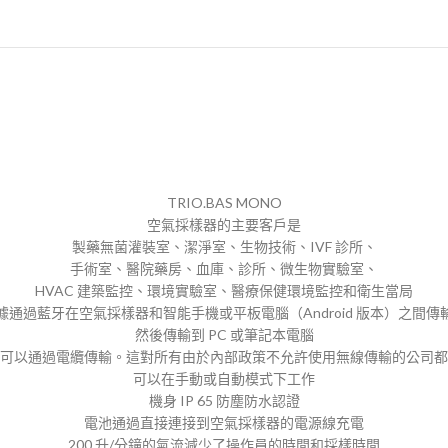
TRIO.BAS MONO
空氣採樣器的主要客戶是
製藥無菌灌裝室、潔淨室、生物技術、IVF 診所、
手術室、醫院藥房、血庫、診所、微生物實驗室、
HVAC 建築監控、環境實驗室、醫療保健環境監控和衛生當局
據通過藍牙在空氣採樣器和智能手機或平板電腦（Android 版本）之間傳
然後傳輸到 PC 或筆記本電腦
可以通過電纜傳輸。這對所有由於內部政策不允許使用無線傳輸的公司都
可以在手動或自動模式下工作
機身 IP 65 防塵防水認證
電池通過直接連接到空氣採樣器的電源線充電
200 升/分鐘的氣流減少了操作員的時間和採樣時間